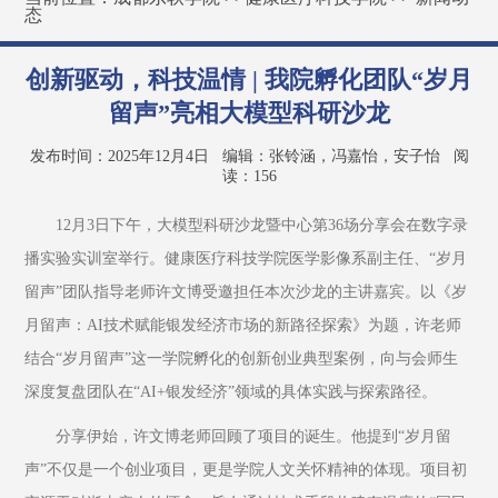
态
创新驱动，科技温情 | 我院孵化团队“岁月
留声”亮相大模型科研沙龙
发布时间：2025年12月4日
编辑：张铃涵，冯嘉怡，安子怡
阅
读：
156
12月3日下午，大模型科研沙龙暨中心第36场分享会在数字录
播实验实训室举行。健康医疗科技学院医学影像系副主任、“岁月
留声”团队指导老师许文博受邀担任本次沙龙的主讲嘉宾。以《岁
月留声：AI技术赋能银发经济市场的新路径探索》为题，许老师
结合“岁月留声”这一学院孵化的创新创业典型案例，向与会师生
深度复盘团队在“AI+银发经济”领域的具体实践与探索路径。
分享伊始，许文博老师回顾了项目的诞生。他提到“岁月留
声”不仅是一个创业项目，更是学院人文关怀精神的体现。项目初