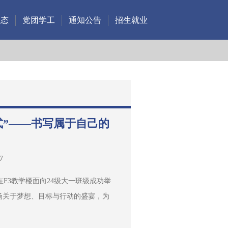
动态
党团学工
通知公告
招生就业
式”——书写属于自己的
7
在F3教学楼面向24级大一班级成功举
场关于梦想、目标与行动的盛宴，为