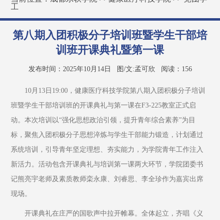
工
第八期入团积极分子培训班暨学生干部培
训班开课典礼暨第一课
发布时间：2025年10月14日
图/文:孟可欣
阅读：
156
10月13日19:00，健康医疗科技学院第八期入团积极分子培训
班暨学生干部培训班的开课典礼与第一课在F3-225教室正式启
动。本次培训以“强化思想政治引领，提升青年综合素养”为目
标，聚焦入团积极分子思想淬炼与学生干部能力锻造，计划通过
系统培训，引导青年坚定理想、夯实能力，为学院青年工作注入
新活力。活动包含开课典礼与培训第一课两大环节，学院团委书
记熊亮宇老师及素质教师栾永康、刘睿思、李全珍作为嘉宾出席
现场。
开课典礼在庄严的国歌声中拉开帷幕。全体起立，齐唱《义