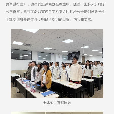
勇军进行曲》，激昂的旋律回荡在教室中。随后，主持人介绍了
出席嘉宾，熊亮宇老师宣读了第八期入团积极分子培训班暨学生
干部培训班开课文件，明确了培训的目标、内容和要求。
全体师生齐唱国歌