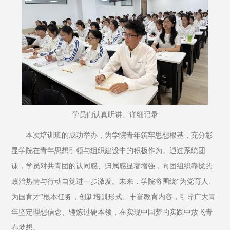
学员们认真听讲、详细记录
本次培训班的成功举办，为学院青年筑牢思想根基，充分彰
显学院在青年思想引领与组织建设中的积极作为。通过系统团
课，学员对共青团的认同感、归属感显著增强，向团组织靠拢的
政治热情与行动自觉进一步激发。未来，学院将围绕“为党育人、
为国育才”根本任务，创新培训形式、丰富教育内容，引导广大青
年坚定理想信念、锤炼过硬本领，在实现中国梦的实践中放飞青
春梦想。