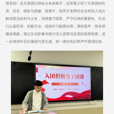
团章程》及共青团纪律处分条例展开，还简要介绍了共青团的性
质、历史、团歌与团徽。授课中，熊亮宇老师结合实例深入浅出
解读团员权利与义务，强调遵守团章、严守纪律的重要性。学员
们认真听讲、积极互动，现场学习氛围浓厚。课程尾声，熊老师
播放视频，通过生动影像详细介绍入团誓词及团的规章制度，进
一步增强学员归属感与责任感。第一课在热烈掌声中圆满结束。