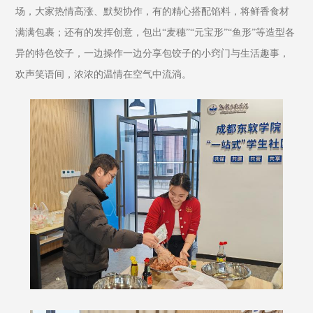
场，大家热情高涨、默契协作，有的精心搭配馅料，将鲜香食材
满满包裹；还有的发挥创意，包出“麦穗”“元宝形”“鱼形”等造型各
异的特色饺子，一边操作一边分享包饺子的小窍门与生活趣事，
欢声笑语间，浓浓的温情在空气中流淌。