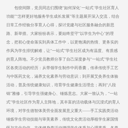
包饺间隙，党员同志们围绕“如何深化‘一站式’学生社区育人
功能”“怎样更好地服务学生成长发展”等主题展开深入交流，结合
日常工作经验分享育人心得，探讨党建与社区服务融合的新思
路、新举措。大家纷纷表示，要始终坚守“以学生为中心”的理
念，把初心使命落实到具体工作中，以更饱满的热情、更务实的
作风为学生排忧解难，让“一站式”学生社区成为有温度、有质感
的育人阵地。不少党员教师分享了自己深度参与“一站式”学生社
区各类活动的经历：从带领学生制作中药香囊，传承传统手工艺
与中医药文化，涵养文化素养与劳动意识；到开展艾灸养生体验
活动，普及传统健康知识，培育学生健康生活理念；再到“八段
锦”雅修，引导学生强健身心、锤炼意志。大家一致认为，“一站
式”学生社区作为育人主阵地，其丰富的活动载体与沉浸式的育人
环境，对学生德智体美劳全面发展意义重大——手工实践类活动
锤炼学生劳动技能与审美素养，传统文化类活动厚植学生家国情
怀与文化自信，文体健身类活动增强学生体质与心理素质，各类