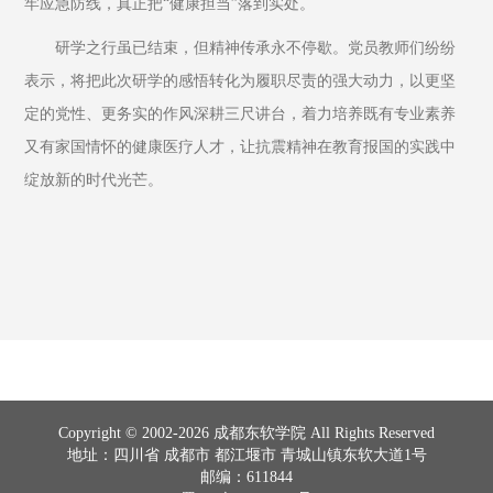
牢应急防线，真正把“健康担当”落到实处。
研学之行虽已结束，但精神传承永不停歇。党员教师们纷纷
表示，将把此次研学的感悟转化为履职尽责的强大动力，以更坚
定的党性、更务实的作风深耕三尺讲台，着力培养既有专业素养
又有家国情怀的健康医疗人才，让抗震精神在教育报国的实践中
绽放新的时代光芒。
Copyright © 2002-2026 成都东软学院 All Rights Reserved
地址：四川省 成都市 都江堰市 青城山镇东软大道1号
邮编：611844