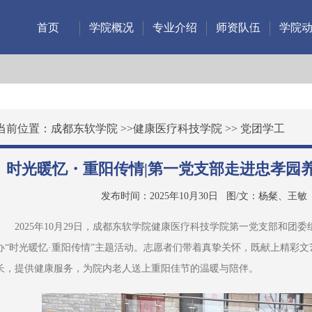
首页
学院概况
专业介绍
师资队伍
学院
当前位置：
成都东软学院
>>
健康医疗科技学院
>>
党团学工
时光暖忆・重阳传情|第一党支部走进忠孝园
发布时间：2025年10月30日
图/文：杨粲、王敏
2025年10月29日，成都东软学院健康医疗科技学院第一党支部和团
办“时光暖忆·重阳传情”主题活动。志愿者们带着真挚关怀，既献上精彩
长，提供健康服务，为院内老人送上重阳佳节的温暖与陪伴。