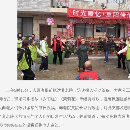
上午9时15分，志愿者提前抵达养老院，迅速投入活动筹备。大家分
问物资，现场同步播放《夕阳红》《茉莉花》等经典老歌，温馨氛围提前弥
人向老人们致以诚挚的节日祝福。养老院黄院长登台致谢，对党支部及志
了养老院运营情况与老人们的日常生活状态，并感慨道：“每次高校志愿
家把实实在在的温暖送到老人身边。”