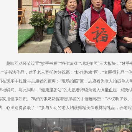
趣味互动环节设置“妙手书福”“协作游戏”“现场拍照”三大板块：“妙手
宁”等书法作品，赠予老人寄托美好祝愿；“协作游戏”区，“套圈得礼品”“
们在玩乐中拉近与志愿者的距离；“现场拍照”区，志愿者为老人拍摄单人
幸福瞬间。与此同时，“健康服务站”的志愿者持续为老人测量血压，细致
等实用健康知识。78岁的张奶奶握着志愿者的手连连称赞：“不仅听了歌
法，心里别提多暖了！”参与互动的老人均获赠精美保暖袜等礼品，养老