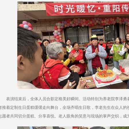
表演结束后，全体人员合影定格美好瞬间。活动特别为养老院李泽勇
者推着定制生日蛋糕缓缓走向舞台，全场齐唱生日歌，李老先生在众人的
志愿者共同切分蛋糕、分享喜悦。老人眼角的笑意与现场的掌声交织，成