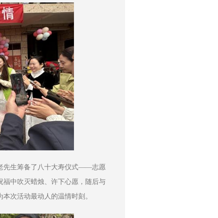
老先生筹备了八十大寿仪式——志愿
祝福中吹灭蜡烛、许下心愿，随后与
为本次活动最动人的温情时刻。