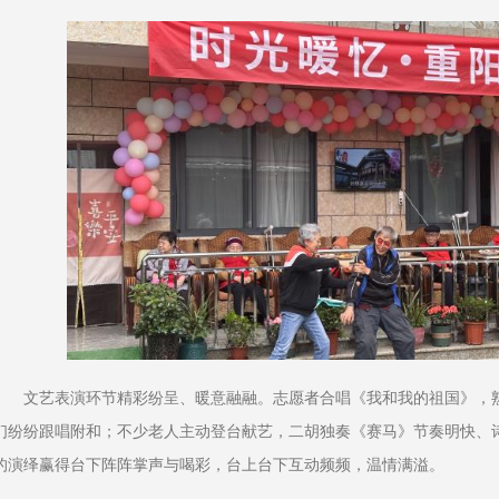
文艺表演环节精彩纷呈、暖意融融。志愿者合唱《我和我的祖国》，
们纷纷跟唱附和；不少老人主动登台献艺，二胡独奏《赛马》节奏明快、
的演绎赢得台下阵阵掌声与喝彩，台上台下互动频频，温情满溢。