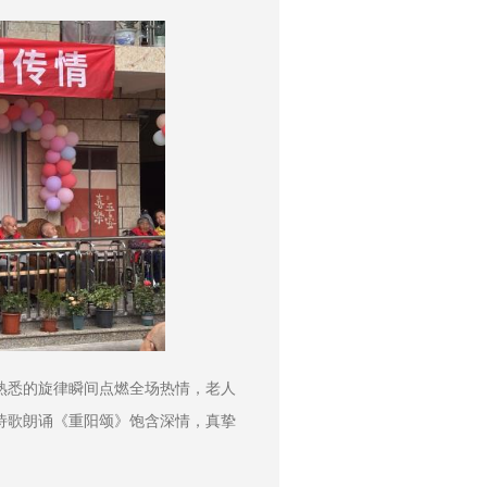
熟悉的旋律瞬间点燃全场热情，老人
诗歌朗诵《重阳颂》饱含深情，真挚